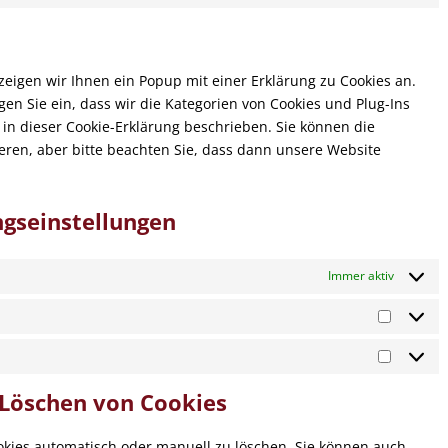
service
maps
to
google-
service
fonts
verschiede
igen wir Ihnen ein Popup mit einer Erklärung zu Cookies an.
igen Sie ein, dass wir die Kategorien von Cookies und Plug-Ins
in dieser Cookie-Erklärung beschrieben. Sie können die
ren, aber bitte beachten Sie, dass dann unsere Website
ungseinstellungen
Immer aktiv
Vorlieb
Marketi
d Löschen von Cookies
kies automatisch oder manuell zu löschen. Sie können auch