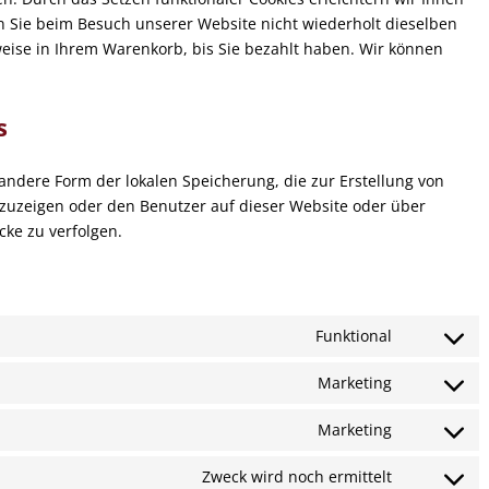
 Sie beim Besuch unserer Website nicht wiederholt dieselben
weise in Ihrem Warenkorb, bis Sie bezahlt haben. Wir können
s
 andere Form der lokalen Speicherung, die zur Erstellung von
uzeigen oder den Benutzer auf dieser Website oder über
ke zu verfolgen.
Funktional
Consent
to
Marketing
Consent
service
to
complianz
Marketing
Consent
service
to
google-
Zweck wird noch ermittelt
Consent